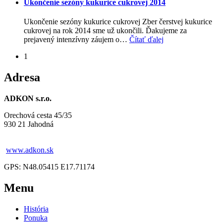
Ukončenie sezóny kukurice cukrovej 2014
Ukončenie sezóny kukurice cukrovej Zber čerstvej kukurice
cukrovej na rok 2014 sme už ukončili. Ďakujeme za
prejavený intenzívny záujem o
…
Čítať ďalej
1
Adresa
ADKON s.r.o.
Orechová cesta 45/35
930 21 Jahodná
www.adkon.sk
GPS: N48.05415 E17.71174
Menu
História
Ponuka