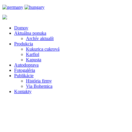
Domov
Aktuálna ponuka
Archív aktualít
Produkcia
Kukurica cukrová
Karfiol
Kapusta
Autodoprava
Fotogaléria
Publikácie
História firmy
Via Bohemica
Kontakty