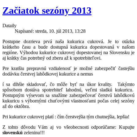
Začiatok sezóny 2013
Dataily
Napísané: streda, 10. júl 2013, 13:28
Postupne dozrieva prvá naša kukurica cukrová. Je to otázka
krátkeho času a bude dostupná kukurica dopestovaná v našom
regióne. Výhodou kukurice cukrovej dopestovanej na Slovensku je
aj krátky čas potrebný od zberu až k spotrebiteľovi.
Pre kratšiu prepravnú vzdialenosť je možné zabezpečiť častejšiu
dodávku čerstvej lahôdkovej kukurice a nemus
í sa dlhšie skladovať, čo môže byť na úkor kvality. Takýmto
spôsobom dostáva spotrebiteľ lahodnú, veľmi sladkú kukuricu.
Postupným výsevom sa snažíme zabezpečovať čerstvú lahôdkovú
kukuricu s výbornými chuťovými vlastnosťami počas celej sezóny
až do októbra.
Pri kukurice cukrovej platí : čím čerstvejšia tým chutnejšia, lepšia!
Z tohto dôvodu Vám aj vo všeobecnosti odporúčame: Kupujte
slovenskú
zeleninu!!!