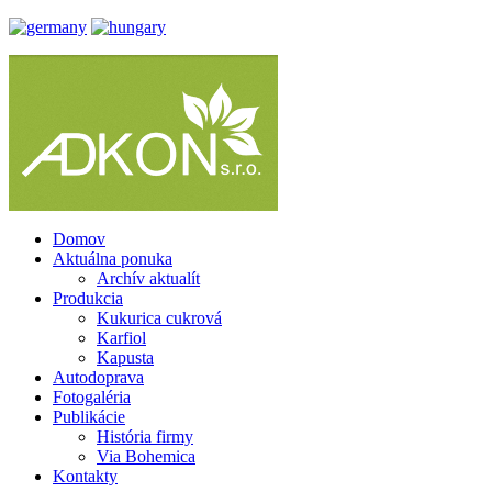
Domov
Aktuálna ponuka
Archív aktualít
Produkcia
Kukurica cukrová
Karfiol
Kapusta
Autodoprava
Fotogaléria
Publikácie
História firmy
Via Bohemica
Kontakty